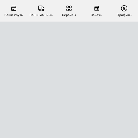
Ваши грузы
Ваши машины
Сервисы
Заказы
Профиль
АВТОМАТИЗАЦИЯ ПЕРЕВОЗОК
Площадки
Заказы
Торги
Тендеры
АТИ-Доки
GPS-мониторинг
АТИ Мессенджер
Цепочки грузов
API ATI.SU
ПОЛЕЗНОЕ
Расчет расстояний
БЕЗОПАСНОСТЬ
Академия ATI.SU
ATI.SU о безопасности
Звезды ATI.SU на вашем сайте
КОНТАКТЫ И ТАРИФЫ
Памятка по проверке контрагентов
Индекс ATI.SU FTL РФ
О системе ATI.SU
Светофор+
Средние ставки
ИНФОРМАЦИЯ
Контактная информация
Страхование