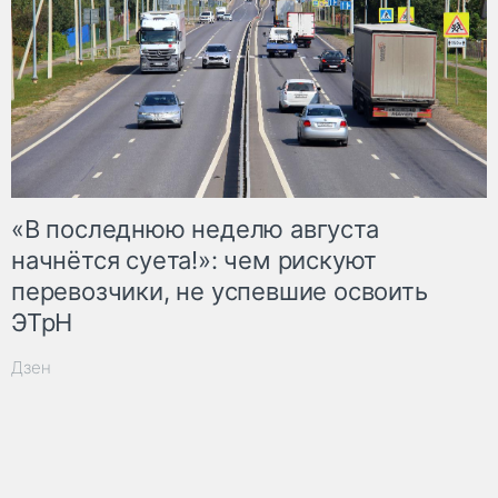
«В последнюю неделю августа
начнётся суета!»: чем рискуют
перевозчики, не успевшие освоить
ЭТрН
Дзен