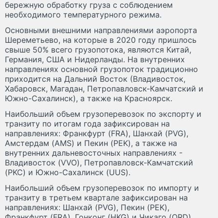
бережную обработку груза с соблюдением
необходимого температурного режима.
Основными внешними направлениями аэропорта
Шереметьево, на которые в 2020 году пришлось
свыше 50% всего грузопотока, являются Китай,
Германия, США и Нидерланды. На внутренних
направлениях основной грузопоток традиционно
приходится на Дальний Восток (Владивосток,
Хабаровск, Магадан, Петропавловск-Камчатский и
Южно-Сахалинск), а также на Красноярск.
Наибольший объем грузоперевозок по экспорту и
транзиту по итогам года зафиксирован на
направлениях: Франкфурт (FRA), Шанхай (PVG),
Амстердам (AMS) и Пекин (PEK), а также на
внутренних дальневосточных направлениях -
Владивосток (VVO), Петропавловск-Камчатский
(PKC) и Южно-Сахалинск (UUS).
Наибольший объем грузоперевозок по импорту и
транзиту в третьем квартале зафиксирован на
направлениях: Шанхай (PVG), Пекин (PEK),
Франкфурт (FRA), Гонконг (HKG) и Чикаго (ORD).