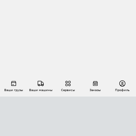
Ваши грузы
Ваши машины
Сервисы
Заказы
Профиль
АВТОМАТИЗАЦИЯ ПЕРЕВОЗОК
Площадки
Заказы
Торги
Тендеры
АТИ-Доки