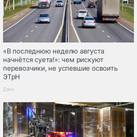
«В последнюю неделю августа
начнётся суета!»: чем рискуют
перевозчики, не успевшие освоить
ЭТрН
Дзен