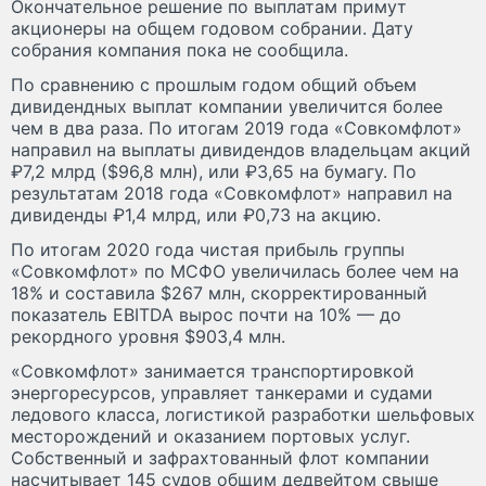
Окончательное решение по выплатам примут
акционеры на общем годовом собрании. Дату
собрания компания пока не сообщила.
По сравнению с прошлым годом общий объем
дивидендных выплат компании увеличится более
чем в два раза. По итогам 2019 года «Совкомфлот»
направил на выплаты дивидендов владельцам акций
₽7,2 млрд ($96,8 млн), или ₽3,65 на бумагу. По
результатам 2018 года «Совкомфлот» направил на
дивиденды ₽1,4 млрд, или ₽0,73 на акцию.
По итогам 2020 года чистая прибыль группы
«Совкомфлот» по МСФО увеличилась более чем на
18% и составила $267 млн, скорректированный
показатель EBITDA вырос почти на 10% — до
рекордного уровня $903,4 млн.
«Совкомфлот» занимается транспортировкой
энергоресурсов, управляет танкерами и судами
ледового класса, логистикой разработки шельфовых
месторождений и оказанием портовых услуг.
Собственный и зафрахтованный флот компании
насчитывает 145 судов общим дедвейтом свыше