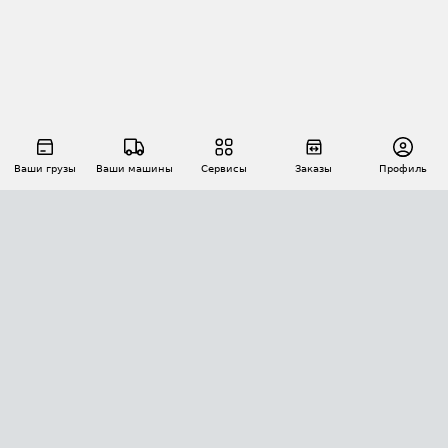
Ваши грузы
Ваши машины
Сервисы
Заказы
Профиль
АВТОМАТИЗАЦИЯ ПЕРЕВОЗОК
Площадки
Заказы
Торги
Тендеры
АТИ-Доки
GPS-мониторинг
АТИ Мессенджер
Цепочки грузов
API ATI.SU
ПОЛЕЗНОЕ
Расчет расстояний