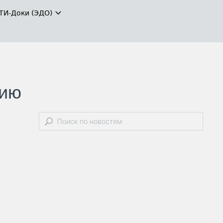
ТИ-Доки (ЭДО)
цию