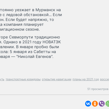
стоянно уезжает в Мурманск на
 с ледовой обстановкой... Если
он. Если будет напряжно, то
гда компания планирует
игационном сезоне.
екторе Севморпути традиционно
я. Однако в 2021 году НОВАТЭК
влении. В январе пробно были
ола: 5 января из Сабетты на
нваря — "Николай Евгенов".
уть
транспортные коридоры
открытие навигации
планы на 2021 год
росси
51 просмотров