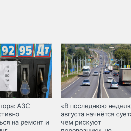
пора: АЗС
«В последнюю недел
ктивно
августа начнётся суета
ься на ремонт и
чем рискуют
инг
перевозчики, не