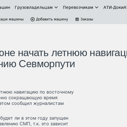
ашин
Грузовладельцам
Перевозчикам
АТИ-Доки
А
Ваши машины
Добавить машину
Заказы
июне начать летнюю навига
ению Севморпути
етнюю навигацию по восточному
енно сокращающую время
 этом сообщил журналистам
 будет ли в этом году запущен
влению СМП, т.к. это зависит