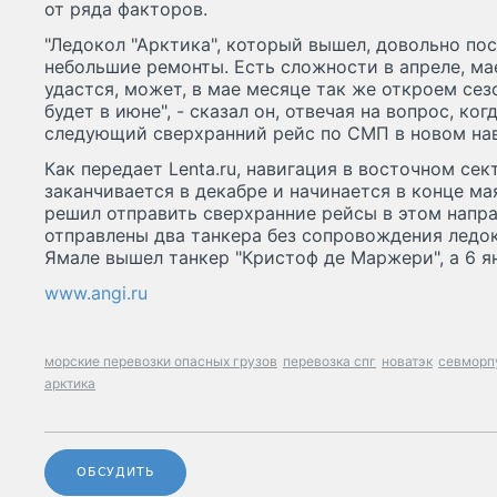
от ряда факторов.
"Ледокол "Арктика", который вышел, довольно по
небольшие ремонты. Есть сложности в апреле, мае
удастся, может, в мае месяце так же откроем сез
будет в июне", - сказал он, отвечая на вопрос, ко
следующий сверхранний рейс по СМП в новом нав
Как передает Lenta.ru, навигация в восточном с
заканчивается в декабре и начинается в конце ма
решил отправить сверхранние рейсы в этом напра
отправлены два танкера без сопровождения ледок
Ямале вышел танкер "Кристоф де Маржери", а 6 я
www.angi.ru
морские перевозки опасных грузов
перевозка спг
новатэк
севморп
арктика
ОБСУДИТЬ