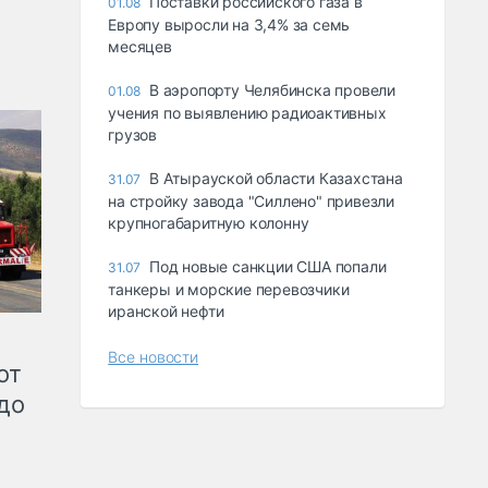
Поставки российского газа в
01.08
Европу выросли на 3,4% за семь
месяцев
В аэропорту Челябинска провели
01.08
учения по выявлению радиоактивных
грузов
В Атырауской области Казахстана
31.07
на стройку завода "Силлено" привезли
крупногабаритную колонну
Под новые санкции США попали
31.07
танкеры и морские перевозчики
иранской нефти
Все новости
от
до