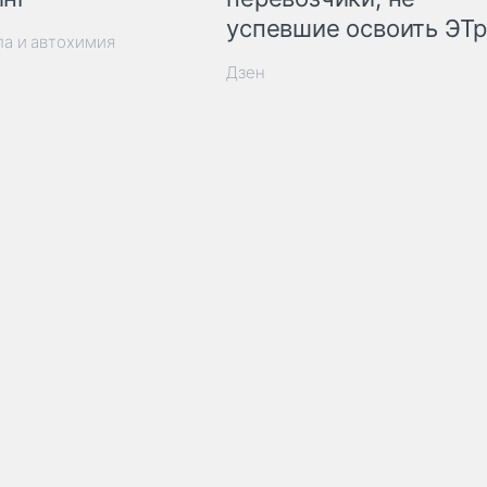
успевшие освоить ЭТ
ла и автохимия
Дзен