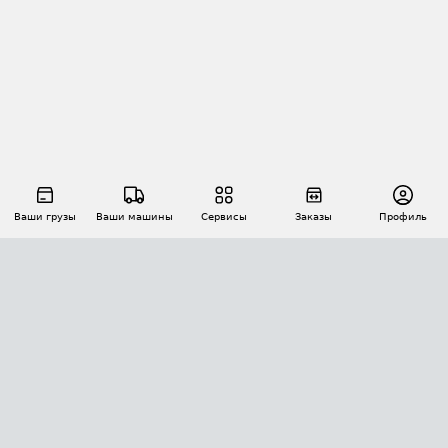
Ваши грузы
Ваши машины
Сервисы
Заказы
Профиль
АВТОМАТИЗАЦИЯ ПЕРЕВОЗОК
Площадки
Заказы
Торги
Тендеры
АТИ-Доки
GPS-мониторинг
АТИ Мессенджер
Цепочки грузов
API ATI.SU