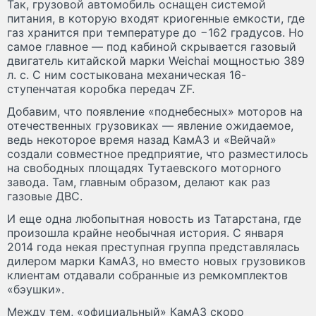
Так, грузовой автомобиль оснащен системой
питания, в которую входят криогенные емкости, где
газ хранится при температуре до −162 градусов. Но
самое главное — под кабиной скрывается газовый
двигатель китайской марки Weichai мощностью 389
л. с. С ним состыкована механическая 16-
ступенчатая коробка передач ZF.
Добавим, что появление «поднебесных» моторов на
отечественных грузовиках — явление ожидаемое,
ведь некоторое время назад КамАЗ и «Вейчай»
создали совместное предприятие, что разместилось
на свободных площадях Тутаевского моторного
завода. Там, главным образом, делают как раз
газовые ДВС.
И еще одна любопытная новость из Татарстана, где
произошла крайне необычная история. С января
2014 года некая преступная группа представлялась
дилером марки КамАЗ, но вместо новых грузовиков
клиентам отдавали собранные из ремкомплектов
«бэушки».
Между тем, «официальный» КамАЗ скоро