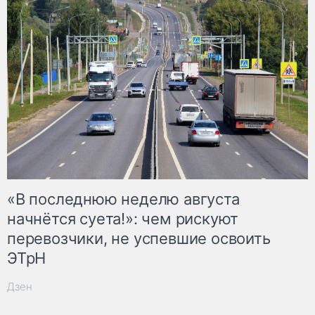
«В последнюю неделю августа
начнётся суета!»: чем рискуют
перевозчики, не успевшие освоить
ЭТрН
Дзен