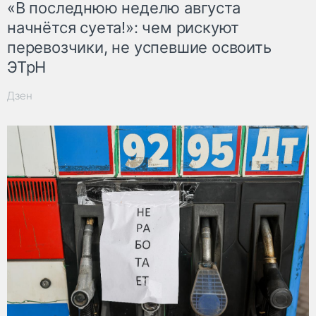
«В последнюю неделю августа
начнётся суета!»: чем рискуют
перевозчики, не успевшие освоить
ЭТрН
Дзен