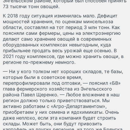
Энгельсском районе, который был способен принять
73 тысячи тонн овощей.
К 2018 году ситуация изменилась мало. Дефицит
мощностей хранения, по оценкам минсельхоза
области, составлял на тот период 3 млн тонн. Как
поясняли сами фермеры, цены на электроэнергию
делают само хранение овощей в современных
оборудованных комплексах невыгодным, куда
прибыльнее продать весь урожай еще осенью. В
2021 году комплексов, где можно хранить овощи, в
регионе по-прежнему немного.
— Ни у кого толком нет хороших складов, те базы,
которые были в советское время,
перепрофилировали под оптовки, — пояснил «БВ»
глава фермерского хозяйства из Энгельсского
района Павел Щеренко. — Любое вложение в наш
регион должно только приветствоваться. Мы
активно работаем с «Агро-Департаментом»,
приобретаем у них семена и ядохимикаты. Очень
даже неплохо, если эта компания будет строить
склады. Может быть, они будут привозить
картофель из других регионов, из того же Брянска.