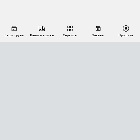
Ваши грузы
Ваши машины
Сервисы
Заказы
Профиль
АВТОМАТИЗАЦИЯ ПЕРЕВОЗОК
Площадки
Заказы
Торги
Тендеры
АТИ-Доки
GPS-мониторинг
АТИ Мессенджер
Цепочки грузов
API ATI.SU
ПОЛЕЗНОЕ
Расчет расстояний
БЕЗОПАСНОСТЬ
Академия ATI.SU
ATI.SU о безопасности
Звезды ATI.SU на вашем сайте
КОНТАКТЫ И ТАРИФЫ