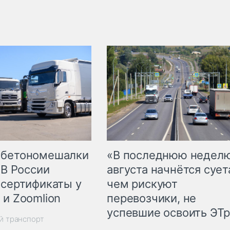
 бетономешалки
«В последнюю недел
 В России
августа начнётся суета
 сертификаты у
чем рискуют
 и Zoomlion
перевозчики, не
успевшие освоить ЭТ
й транспорт