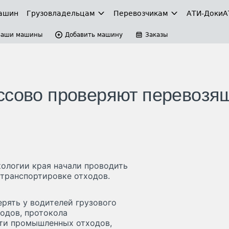
ашин
Грузовладельцам
Перевозчикам
АТИ-Доки
А
Ваши машины
Добавить машину
Заказы
ссово проверяют перевозя
ологии края начали проводить
транспортировке отходов.
рять у водителей грузового
ходов, протокола
сти промышленных отходов,