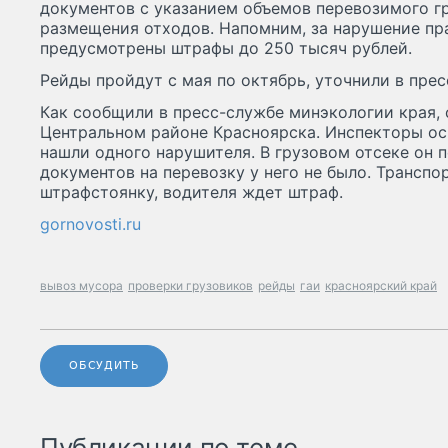
документов с указанием объемов перевозимого гр
размещения отходов. Напомним, за нарушение пр
предусмотрены штрафы до 250 тысяч рублей.
Рейды пройдут с мая по октябрь, уточнили в пре
Как сообщили в пресс-службе минэкологии края, 
Центральном районе Красноярска. Инспекторы ос
нашли одного нарушителя. В грузовом отсеке он 
документов на перевозку у него не было. Транспо
штрафстоянку, водителя ждет штраф.
gornovosti.ru
вывоз мусора
проверки грузовиков
рейды
гаи
красноярский край
ОБСУДИТЬ
Публикации по теме