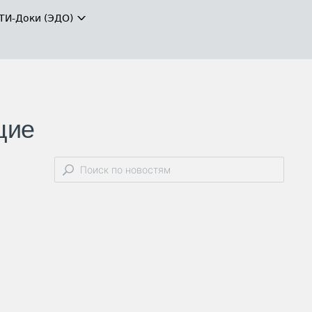
ТИ-Доки (ЭДО)
щие