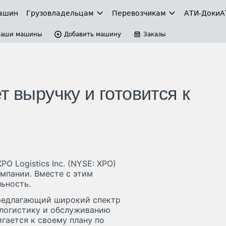
ашин
Грузовладельцам
Перевозчикам
АТИ-Доки
А
Ваши машины
Добавить машину
Заказы
т выручку и готовится к
O Logistics Inc. (NYSE: XPO)
мпании. Вместе с этим
ьность.
предлагающий широкий спектр
, логистику и обслуживанию
гается к своему плану по