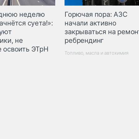
Горючая пора: АЗС
еднюю неделю
начали активно
ачнётся суета!»:
закрываться на ремон
куют
ребрендинг
ики, не
 освоить ЭТрН
Топливо, масла и автохимия