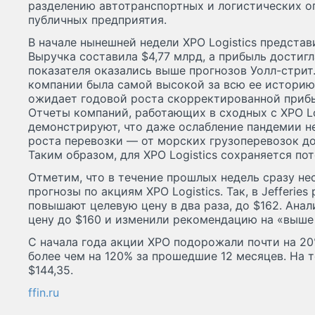
разделению автотранспортных и логистических о
публичных предприятия.
В начале нынешней недели XPO Logistics представ
Выручка составила $4,77 млрд, а прибыль достигл
показателя оказались выше прогнозов Уолл-стрит
компании была самой высокой за всю ее историю, 
ожидает годовой роста скорректированной прибыл
Отчеты компаний, работающих в сходных с XPO Lo
демонстрируют, что даже ослабление пандемии н
роста перевозки — от морских грузоперевозок до
Таким образом, для XPO Logistics сохраняется пот
Отметим, что в течение прошлых недель сразу н
прогнозы по акциям XPO Logistics. Так, в Jefferie
повышают целевую цену в два раза, до $162. Анал
цену до $160 и изменили рекомендацию на «выше
С начала года акции XPO подорожали почти на 20
более чем на 120% за прошедшие 12 месяцев. На т
$144,35.
ffin.ru