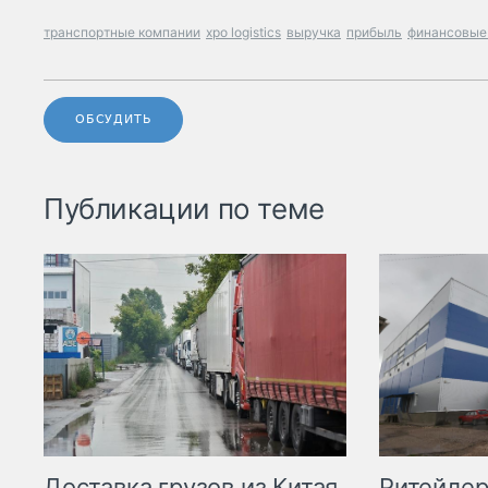
транспортные компании
xpo logistics
выручка
прибыль
финансовые
ОБСУДИТЬ
Публикации по теме
Ритейле
Доставка грузов из Китая