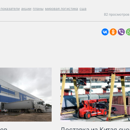
 показатели
акции
планы
мировая логистика
сша
82 просмотров 
Доставка из Китая сно
ров