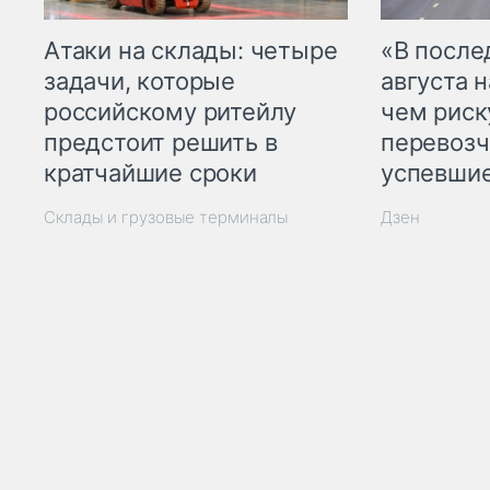
Атаки на склады: четыре
«В посл
задачи, которые
августа н
российскому ритейлу
чем рис
предстоит решить в
перевозч
кратчайшие сроки
успевшие
Склады и грузовые терминалы
Дзен