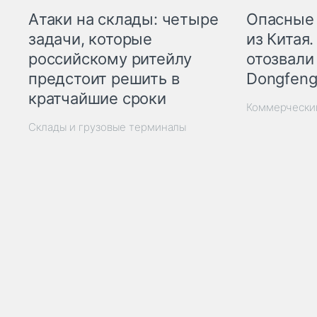
Опасные
Атаки на склады: четыре
из Китая.
задачи, которые
отозвали
российскому ритейлу
Dongfeng
предстоит решить в
кратчайшие сроки
Коммерчески
Склады и грузовые терминалы