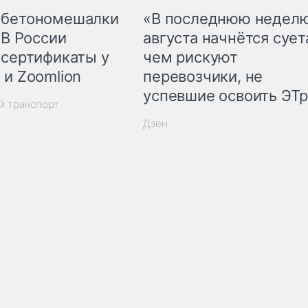
 бетономешалки
«В последнюю недел
 В России
августа начнётся суета
 сертификаты у
чем рискуют
 и Zoomlion
перевозчики, не
успевшие освоить ЭТ
й транспорт
Дзен