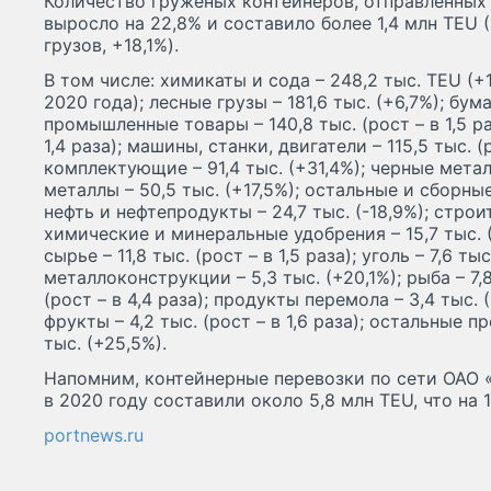
Количество груженых контейнеров, отправленных 
выросло на 22,8% и составило более 1,4 млн TEU 
грузов, +18,1%).
В том числе: химикаты и сода – 248,2 тыс. TEU (
2020 года); лесные грузы – 181,6 тыс. (+6,7%); бумаг
промышленные товары – 140,8 тыс. (рост – в 1,5 раз
1,4 раза); машины, станки, двигатели – 115,5 тыс. (
комплектующие – 91,4 тыс. (+31,4%); черные метал
металлы – 50,5 тыс. (+17,5%); остальные и сборные
нефть и нефтепродукты – 24,7 тыс. (-18,9%); строит
химические и минеральные удобрения – 15,7 тыс. 
сырье – 11,8 тыс. (рост – в 1,5 раза); уголь – 7,6 ты
металлоконструкции – 5,3 тыс. (+20,1%); рыба – 7,8
(рост – в 4,4 раза); продукты перемола – 3,4 тыс. 
фрукты – 4,2 тыс. (рост – в 1,6 раза); остальные 
тыс. (+25,5%).
Напомним, контейнерные перевозки по сети ОАО 
в 2020 году составили около 5,8 млн TEU, что на 1
portnews.ru