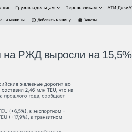
ашин
Грузовладельцам
Перевозчикам
АТИ-Доки
А
Ваши машины
Добавить машину
Заказы
и на РЖД выросли на 15,5%
сийские железные дороги» во
 составил 2,46 млн TEU, что на
а прошлого года, сообщает
EU (+6,5%), в экспортном –
TEU (+17,9%), в транзитном –