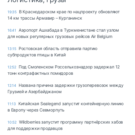
В Краснодарском крае по нацпроекту обновляют
19:35
14 км трассы Армавир – Курганинск
Аэропорт Ашхабада в Туркменистане стал узлом
16:41
для новых регулярных грузовых рейсов Air Belgium
Ростовская область отправила партию
13:15
субпродуктов птицы в Китай
Под Смоленском Россельхознадзор задержал 12
12:52
тонн контрафактных помидоров
Названа причина задержки грузоперевозок между
12:14
Грузией и Азербайджаном
Китайская Sealegend запустит контейнерную линию
11:13
в Европу через Севморпуть
Wildberries запустит программу партнёрских хабов
10:52
для поддержки продавцов