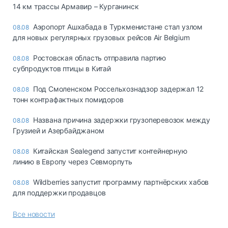
14 км трассы Армавир – Курганинск
Аэропорт Ашхабада в Туркменистане стал узлом
08.08
для новых регулярных грузовых рейсов Air Belgium
Ростовская область отправила партию
08.08
субпродуктов птицы в Китай
Под Смоленском Россельхознадзор задержал 12
08.08
тонн контрафактных помидоров
Названа причина задержки грузоперевозок между
08.08
Грузией и Азербайджаном
Китайская Sealegend запустит контейнерную
08.08
линию в Европу через Севморпуть
Wildberries запустит программу партнёрских хабов
08.08
для поддержки продавцов
Все новости