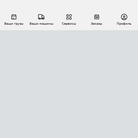
Ваши грузы
Ваши машины
Сервисы
Заказы
Профиль
АВТОМАТИЗАЦИЯ ПЕРЕВОЗОК
Площадки
Заказы
Торги
Тендеры
АТИ-Доки
GPS-мониторинг
АТИ Мессенджер
Цепочки грузов
API ATI.SU
ПОЛЕЗНОЕ
Расчет расстояний
БЕЗОПАСНОСТЬ
Академия ATI.SU
ATI.SU о безопасности
Звезды ATI.SU на вашем сайте
КОНТАКТЫ И ТАРИФЫ
Памятка по проверке контрагентов
Индекс ATI.SU FTL РФ
О системе ATI.SU
Светофор+