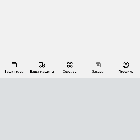
Ваши грузы
Ваши машины
Сервисы
Заказы
Профиль
АВТОМАТИЗАЦИЯ ПЕРЕВОЗОК
Площадки
Заказы
Торги
Тендеры
АТИ-Доки
GPS-мониторинг
АТИ Мессенджер
Цепочки грузов
API ATI.SU