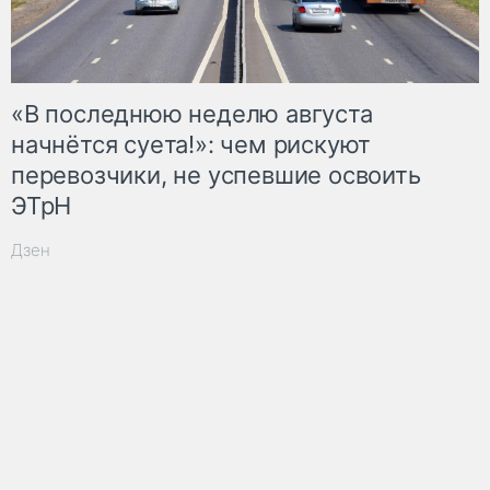
«В последнюю неделю августа
начнётся суета!»: чем рискуют
перевозчики, не успевшие освоить
ЭТрН
Дзен