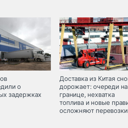
Доставка из Китая сно
ров
дорожает: очереди на
дили о
границе, нехватка
ых задержках
топлива и новые прав
осложняют перевозки