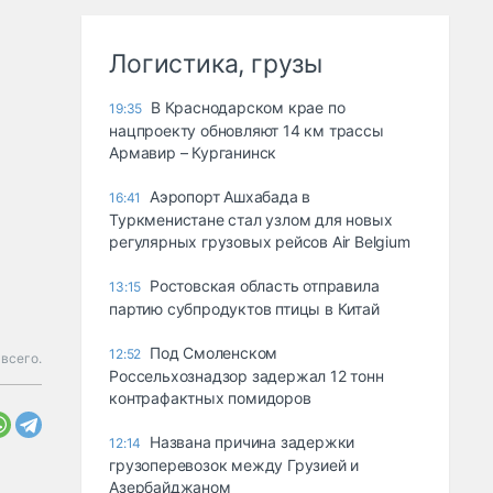
Логистика, грузы
В Краснодарском крае по
19:35
нацпроекту обновляют 14 км трассы
Армавир – Курганинск
Аэропорт Ашхабада в
16:41
Туркменистане стал узлом для новых
регулярных грузовых рейсов Air Belgium
Ростовская область отправила
13:15
партию субпродуктов птицы в Китай
Под Смоленском
12:52
всего.
Россельхознадзор задержал 12 тонн
контрафактных помидоров
Названа причина задержки
12:14
грузоперевозок между Грузией и
Азербайджаном