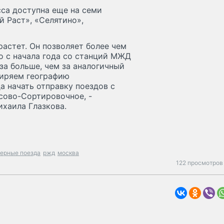
сса доступна еще на семи
й Раст», «Селятино»,
астет. Он позволяет более чем
го с начала года со станций МЖД
аза больше, чем за аналогичный
ширяем географию
да начать отправку поездов с
сово-Сортировочное, -
хаила Глазкова.
нерные поезда
ржд
москва
122 просмотров 