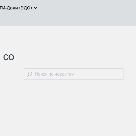
ТИ-Доки (ЭДО)
 со