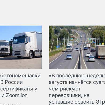
 бетономешалки
«В последнюю недел
 В России
августа начнётся суета
 сертификаты у
чем рискуют
 и Zoomlion
перевозчики, не
успевшие освоить ЭТ
й транспорт