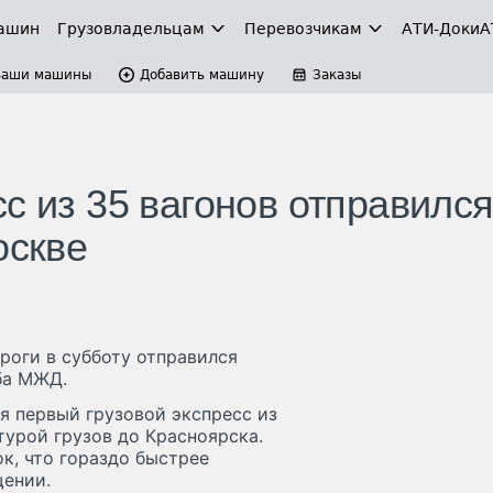
ашин
Грузовладельцам
Перевозчикам
АТИ-Доки
А
Ваши машины
Добавить машину
Заказы
с из 35 вагонов отправился
оскве
роги в субботу отправился
ба МЖД.
я первый грузовой экспресс из
турой грузов до Красноярска.
к, что гораздо быстрее
щении.