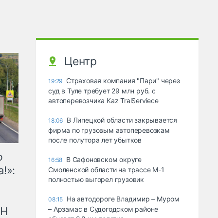
Центр
Страховая компания "Пари" через
19:29
суд в Туле требует 29 млн руб. с
автоперевозчика Kaz TralServiece
В Липецкой области закрывается
18:06
фирма по грузовым автоперевозкам
после полутора лет убытков
ю
В Сафоновском округе
16:58
!»:
Смоленской области на трассе М-1
полностью выгорел грузовик
На автодороге Владимир – Муром
08:15
рН
– Арзамас в Судогодском районе