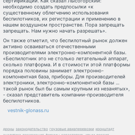
сертификации. Как сказал Лысогорский:
необходимо создать предпосылки «к
существенному облегчению использования
беспилотников, их регистрации и применению в
нашем воздушном пространстве. Пора запрещать
запрещать. Нам нужно начать разрешать».
Он также отметил, что беспилотный рынок должен
активно осваиваться отечественными
производителями электронно-компонентной базы.
«Беспилотник это не столько летательный аппарат,
сколько платформа. И в стоимости этой платформы
порядка половины занимает электронно-
компонентная база, приборы. Для производителей
электроники, электронно-компонентной базы ...
такой рынок был бы самым крупным из незанятых»,
- сказал представитель компании-производителя
беспилотников.
vestnik-glonass.ru
дроны
законодательство
грузовые авиаперевозки
кронштадт
аналитика
росавиация
форумы
севастополь
крым
россия