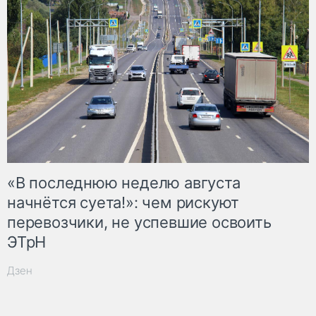
«В последнюю неделю августа
начнётся суета!»: чем рискуют
перевозчики, не успевшие освоить
ЭТрН
Дзен