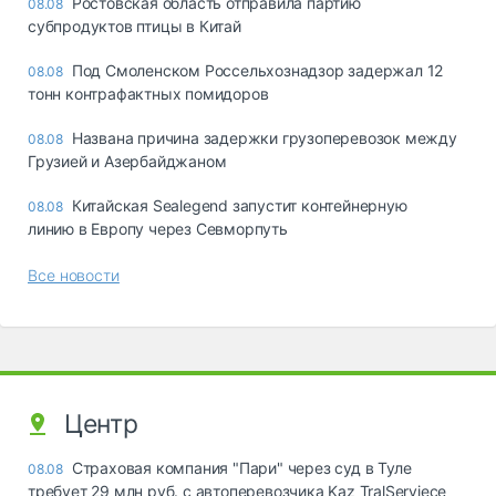
Ростовская область отправила партию
08.08
субпродуктов птицы в Китай
Под Смоленском Россельхознадзор задержал 12
08.08
тонн контрафактных помидоров
Названа причина задержки грузоперевозок между
08.08
Грузией и Азербайджаном
Китайская Sealegend запустит контейнерную
08.08
линию в Европу через Севморпуть
Все новости
Центр
Страховая компания "Пари" через суд в Туле
08.08
требует 29 млн руб. с автоперевозчика Kaz TralServiece