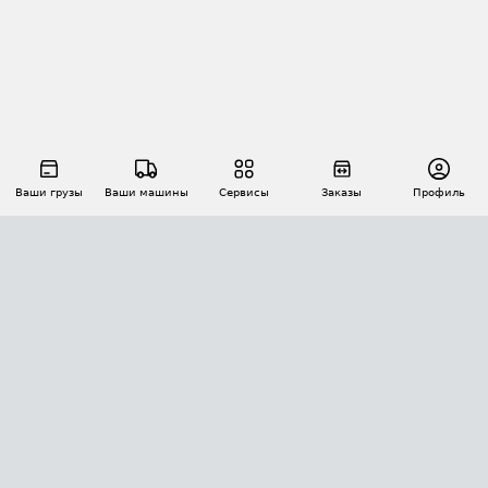
Ваши грузы
Ваши машины
Сервисы
Заказы
Профиль
АВТОМАТИЗАЦИЯ ПЕРЕВОЗОК
Площадки
Заказы
Торги
Тендеры
АТИ-Доки
GPS-мониторинг
АТИ Мессенджер
Цепочки грузов
API ATI.SU
ПОЛЕЗНОЕ
Расчет расстояний