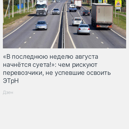
«В последнюю неделю августа
начнётся суета!»: чем рискуют
перевозчики, не успевшие освоить
ЭТрН
Дзен