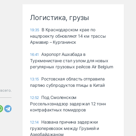
Логистика, грузы
В Краснодарском крае по
19:35
нацпроекту обновляют 14 км трассы
Армавир – Курганинск
Аэропорт Ашхабада в
16:41
Туркменистане стал узлом для новых
регулярных грузовых рейсов Air Belgium
Ростовская область отправила
13:15
партию субпродуктов птицы в Китай
всего.
Под Смоленском
12:52
Россельхознадзор задержал 12 тонн
контрафактных помидоров
Названа причина задержки
12:14
грузоперевозок между Грузией и
Азербайджаном