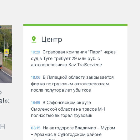
Центр
Страховая компания "Пари" через
19:29
суд в Туле требует 29 млн руб. с
автоперевозчика Kaz TralServiece
В Липецкой области закрывается
18:06
фирма по грузовым автоперевозкам
после полутора лет убытков
ю
!»:
В Сафоновском округе
16:58
Смоленской области на трассе М-1
полностью выгорел грузовик
рН
На автодороге Владимир – Муром
08:15
– Арзамас в Судогодском районе