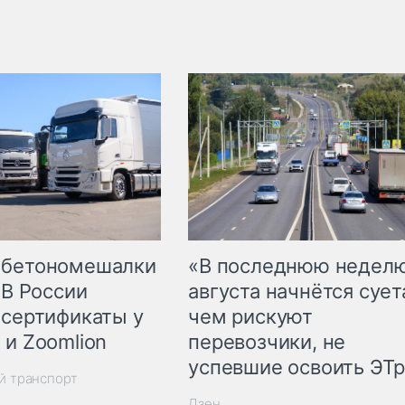
 бетономешалки
«В последнюю недел
 В России
августа начнётся суета
 сертификаты у
чем рискуют
 и Zoomlion
перевозчики, не
успевшие освоить ЭТ
й транспорт
Дзен