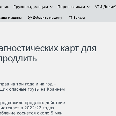
ашин
Грузовладельцам
Перевозчикам
АТИ-Доки
А
Ваши машины
Добавить машину
Заказы
агностических карт для
продлить
рав на три года и на год –
ящих опасные грузы на Крайнем
предложило продлить действие
истекает в 2022-23 годах,
абление коснется около 5 млн