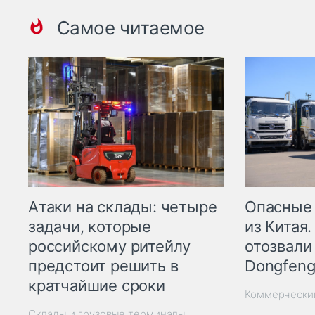
Самое читаемое
Опасные
Атаки на склады: четыре
из Китая.
задачи, которые
отозвали
российскому ритейлу
Dongfeng
предстоит решить в
кратчайшие сроки
Коммерчески
Склады и грузовые терминалы