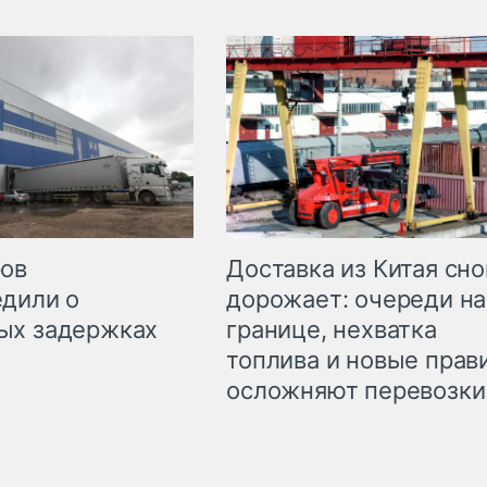
Доставка из Китая сно
ров
дорожает: очереди на
дили о
границе, нехватка
ых задержках
топлива и новые прав
осложняют перевозки