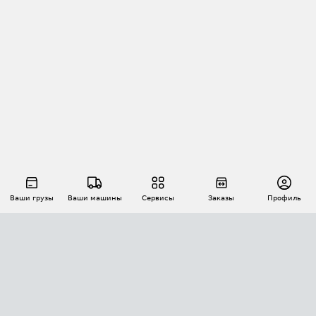
Ваши грузы
Ваши машины
Сервисы
Заказы
Профиль
АВТОМАТИЗАЦИЯ ПЕРЕВОЗОК
Площадки
Заказы
Торги
Тендеры
АТИ-Доки