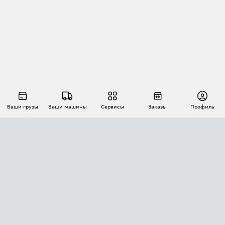
Ваши грузы
Ваши машины
Сервисы
Заказы
Профиль
АВТОМАТИЗАЦИЯ ПЕРЕВОЗОК
Площадки
Заказы
Торги
Тендеры
АТИ-Доки
GPS-мониторинг
АТИ Мессенджер
Цепочки грузов
API ATI.SU
ПОЛЕЗНОЕ