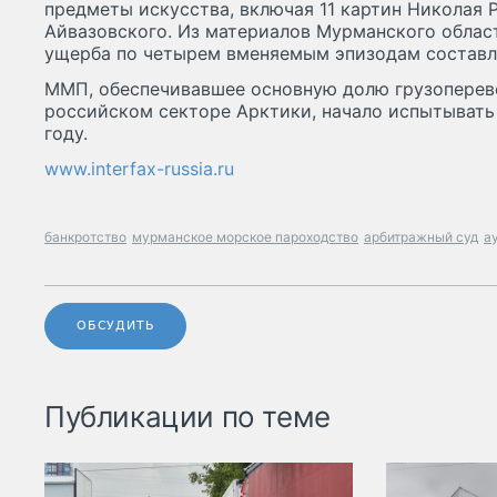
предметы искусства, включая 11 картин Николая 
Айвазовского. Из материалов Мурманского област
ущерба по четырем вменяемым эпизодам составля
ММП, обеспечивавшее основную долю грузоперев
российском секторе Арктики, начало испытывать
году.
www.interfax-russia.ru
банкротство
мурманское морское пароходство
арбитражный суд
а
ОБСУДИТЬ
Публикации по теме