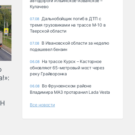
автодороги Ильинское-Хованское –
Кулачево
Дальнобойщик погиб в ДТП с
07.08
тремя грузовиками на трассе М-10 в
Тверской области
В Ивановской области за неделю
07.08
подешевел бензин
На трассе Курск – Касторное
06.08
обновляют 65-метровый мост через
ю
реку Грайворонка
!»:
Во Фрунзенском районе
06.08
Владимира МАЗ протаранил Lada Vesta
рН
Все новости