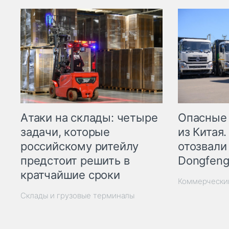
Опасные
Атаки на склады: четыре
из Китая.
задачи, которые
отозвали
российскому ритейлу
Dongfeng
предстоит решить в
кратчайшие сроки
Коммерчески
Склады и грузовые терминалы