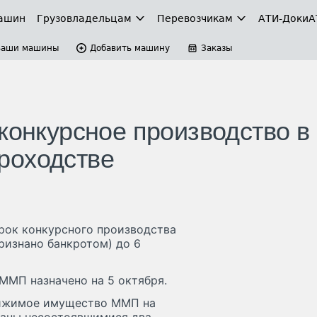
ашин
Грузовладельцам
Перевозчикам
АТИ-Доки
А
Ваши машины
Добавить машину
Заказы
конкурсное производство в
роходстве
рок конкурсного производства
ризнано банкротом) до 6
ММП назначено на 5 октября.
движимое имущество ММП на