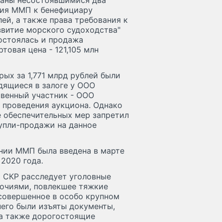
знаны несостоявшимися два
ания ММП к бенефициару
ей, а также права требования к
витие морского судоходства"
состоялась и продажа
овая цена - 121,105 млн
рых за 1,771 млрд рублей были
дящиеся в залоге у ООО
твенный участник - ООО
о проведения аукциона. Однако
 обеспечительных мер запретил
упли-продажи на данное
нии ММП была введена в марте
 2020 года.
 СКР расследует уголовные
омочиями, повлекшее тяжкие
 совершенное в особо крупном
 него были изъяты документы,
 а также дорогостоящие