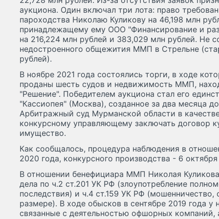
22,728 млн рублей. Из-за отсутствия заявок при
аукциона. Один включал три лота: право требов
пароходства Николаю Куликову на 46,198 млн рубл
принадлежащему ему ООО "Финансирование и раз
на 216,224 млн рублей и 383,029 млн рублей. Не 
недостроенного общежития ММП в Стрельне (старт
рублей).
В ноябре 2021 года состоялись торги, в ходе кото
проданы шесть судов и недвижимость ММП, нахо
"Решение". Победителем аукциона стал его единс
"Кассиопея" (Москва), созданное за два месяца д
Арбитражный суд Мурманской области в качестве
конкурсному управляющему заключать договор к
имущество.
Как сообщалось, процедура наблюдения в отноше
2020 года, конкурсного производства - 6 октября
В отношении бенефициара ММП Николая Куликова
дела по ч.2 ст.201 УК РФ (злоупотребление полн
последствия) и ч.4 ст.159 УК РФ (мошенничество,
размере). В ходе обысков в сентябре 2019 года у
связанные с деятельностью офшорных компаний,