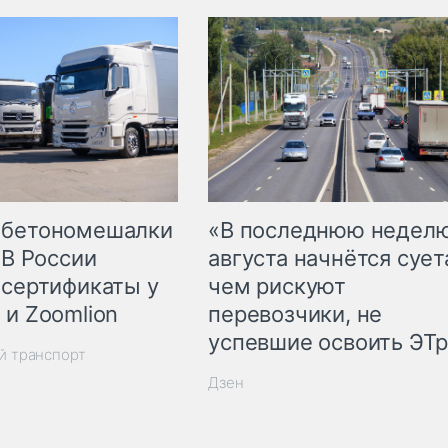
 бетономешалки
«В последнюю недел
 В России
августа начнётся суета
 сертификаты у
чем рискуют
 и Zoomlion
перевозчики, не
успевшие освоить ЭТ
й транспорт
Дзен