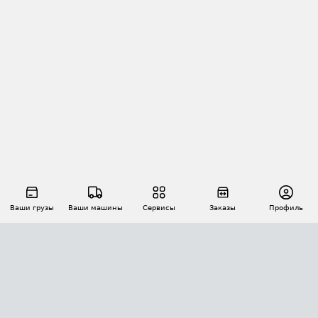
Ваши грузы
Ваши машины
Сервисы
Заказы
Профиль
АВТОМАТИЗАЦИЯ ПЕРЕВОЗОК
Площадки
Заказы
Торги
Тендеры
АТИ-Доки