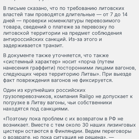
В письме сказано, что по требованию литовских
властей там проводятся длительные — от 7 до 14
дней — проверки номенклатуры перевозимого
товара, сведений о платеже за перевозку по
литовской территории на предмет соблюдения
антироссийских санкций. Из-за этого и
задерживается транзит.
В документе также уточняется, что также
«системный характер» носит «порча (путем
нанесения граффити) посторонними лицами вагонов,
следующих через территорию Литвы». При выезде
факт повреждения вагонов не фиксируется.
Один из крупнейших российских
грузоперевозчиков, компания Railgo не допускает к
погрузке в Литву вагоны, чьи собственники
находятся под санкциями.
«Поэтому пока проблем с их возвратом в РФ не
возникает. Вместе с тем около 30 наших лизинговых
цистерн остаются в Финляндии. Ведем переговоры
о возврате, но пока ситуация не решена», —