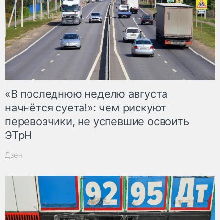
«В последнюю неделю августа
начнётся суета!»: чем рискуют
перевозчики, не успевшие освоить
ЭТрН
Дзен