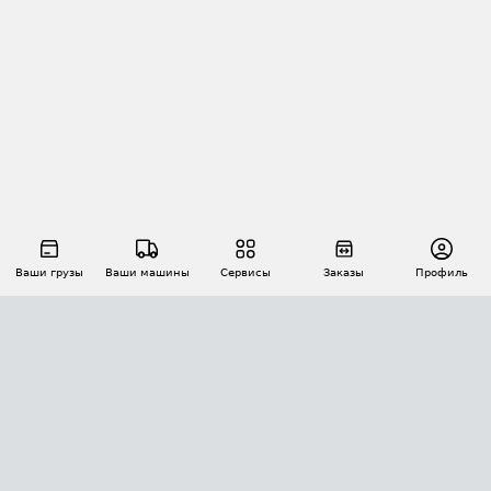
Ваши грузы
Ваши машины
Сервисы
Заказы
Профиль
АВТОМАТИЗАЦИЯ ПЕРЕВОЗОК
Площадки
Заказы
Торги
Тендеры
АТИ-Доки
GPS-мониторинг
АТИ Мессенджер
Цепочки грузов
API ATI.SU