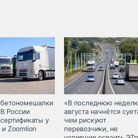
 бетономешалки
«В последнюю недел
 В России
августа начнётся суета
 сертификаты у
чем рискуют
 и Zoomlion
перевозчики, не
успевшие освоить ЭТ