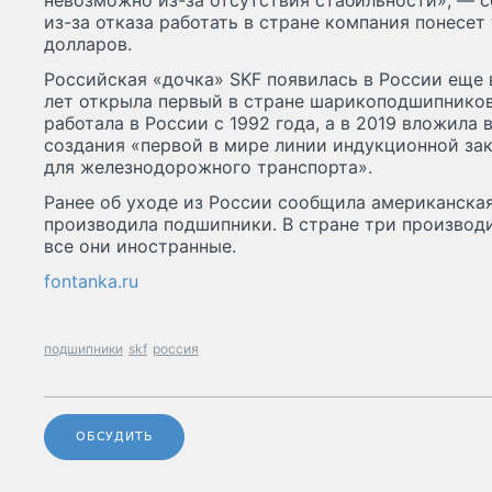
невозможно из-за отсутствия стабильности», — с
из-за отказа работать в стране компания понесет
долларов.
Российская «дочка» SKF появилась в России еще в
лет открыла первый в стране шарикоподшипников
работала в России с 1992 года, а в 2019 вложила 
создания «первой в мире линии индукционной за
для железнодорожного транспорта».
Ранее об уходе из России сообщила американская
производила подшипники. В стране три производ
все они иностранные.
fontanka.ru
подшипники
skf
россия
ОБСУДИТЬ