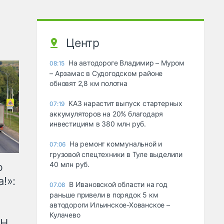
Центр
На автодороге Владимир – Муром
08:15
– Арзамас в Судогодском районе
обновят 2,8 км полотна
КАЗ нарастит выпуск стартерных
07:19
аккумуляторов на 20% благодаря
инвестициям в 380 млн руб.
На ремонт коммунальной и
07:06
грузовой спецтехники в Туле выделили
40 млн руб.
ю
!»:
В Ивановской области на год
07.08
раньше привели в порядок 5 км
автодороги Ильинское-Хованское –
Кулачево
рН