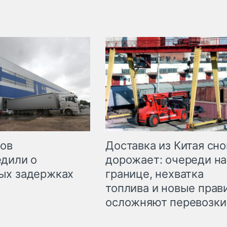
Доставка из Китая сно
ров
дорожает: очереди на
дили о
границе, нехватка
ых задержках
топлива и новые прав
осложняют перевозки