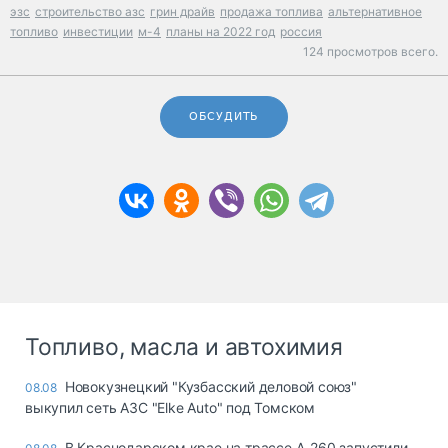
эзс
строительство азс
грин драйв
продажа топлива
альтернативное
топливо
инвестиции
м-4
планы на 2022 год
россия
124 просмотров всего.
ОБСУДИТЬ
Топливо, масла и автохимия
Новокузнецкий "Кузбасский деловой союз"
08.08
выкупил сеть АЗС "Elke Auto" под Томском
В Краснодарском крае на трассе А-260 запустили