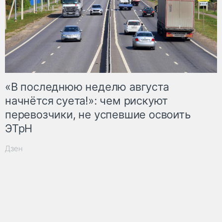
«В последнюю неделю августа
начнётся суета!»: чем рискуют
перевозчики, не успевшие освоить
ЭТрН
Дзен