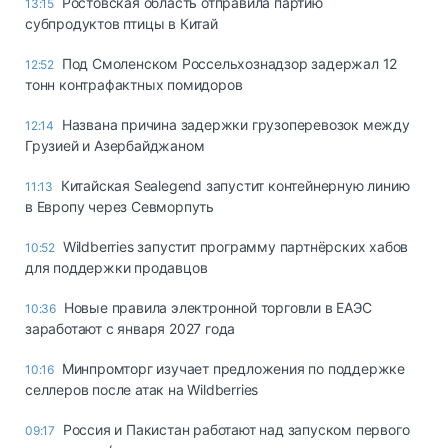
Ростовская область отправила партию
13:15
субпродуктов птицы в Китай
Под Смоленском Россельхознадзор задержал 12
12:52
тонн контрафактных помидоров
Названа причина задержки грузоперевозок между
12:14
Грузией и Азербайджаном
Китайская Sealegend запустит контейнерную линию
11:13
в Европу через Севморпуть
Wildberries запустит программу партнёрских хабов
10:52
для поддержки продавцов
Новые правила электронной торговли в ЕАЭС
10:36
заработают с января 2027 года
Минпромторг изучает предложения по поддержке
10:16
селлеров после атак на Wildberries
Россия и Пакистан работают над запуском первого
09:17