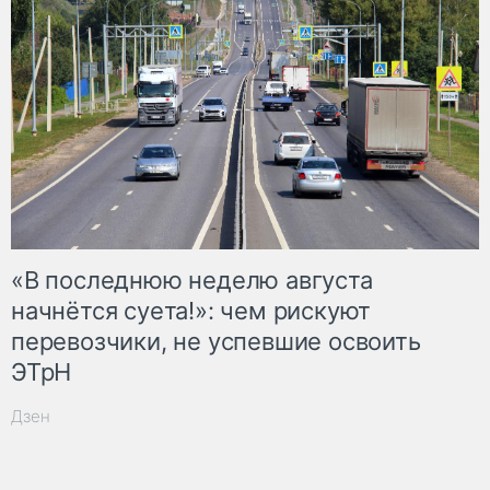
«В последнюю неделю августа
начнётся суета!»: чем рискуют
перевозчики, не успевшие освоить
ЭТрН
Дзен