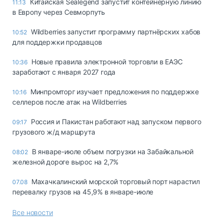
Китайская Sealegend запустит контейнерную линию
11:13
в Европу через Севморпуть
Wildberries запустит программу партнёрских хабов
10:52
для поддержки продавцов
Новые правила электронной торговли в ЕАЭС
10:36
заработают с января 2027 года
Минпромторг изучает предложения по поддержке
10:16
селлеров после атак на Wildberries
Россия и Пакистан работают над запуском первого
09:17
грузового ж/д маршрута
В январе-июле объем погрузки на Забайкальной
08:02
железной дороге вырос на 2,7%
Махачкалинский морской торговый порт нарастил
07.08
перевалку грузов на 45,9% в январе-июле
Все новости