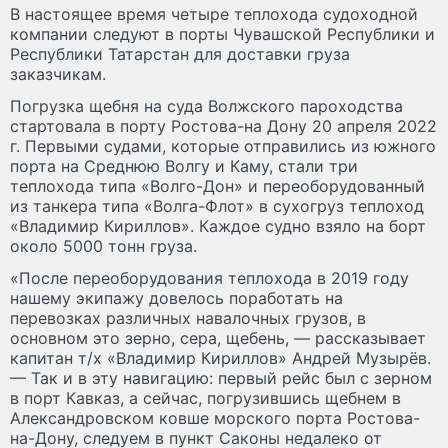
В настоящее время четыре теплохода судоходной
компании следуют в порты Чувашской Республики и
Республики Татарстан для доставки груза
заказчикам.
Погрузка щебня на суда Волжского пароходства
стартовала в порту Ростова-на Дону 20 апреля 2022
г. Первыми судами, которые отправились из южного
порта на Среднюю Волгу и Каму, стали три
теплохода типа «Волго-Дон» и переоборудованный
из танкера типа «Волга-Флот» в сухогруз теплоход
«Владимир Кириллов». Каждое судно взяло на борт
около 5000 тонн груза.
«После переоборудования теплохода в 2019 году
нашему экипажу довелось поработать на
перевозках различных навалочных грузов, в
основном это зерно, сера, щебень, — рассказывает
капитан т/х «Владимир Кириллов» Андрей Музырёв.
— Так и в эту навигацию: первый рейс был с зерном
в порт Кавказ, а сейчас, погрузившись щебнем в
Александровском ковше морского порта Ростова-
на-Дону, следуем в пункт Саконы недалеко от