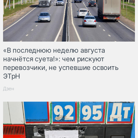
«В последнюю неделю августа
начнётся суета!»: чем рискуют
перевозчики, не успевшие освоить
ЭТрН
Дзен