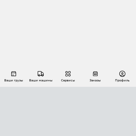
Ваши грузы
Ваши машины
Сервисы
Заказы
Профиль
АВТОМАТИЗАЦИЯ ПЕРЕВОЗОК
Площадки
Заказы
Торги
Тендеры
АТИ-Доки
GPS-мониторинг
АТИ Мессенджер
Цепочки грузов