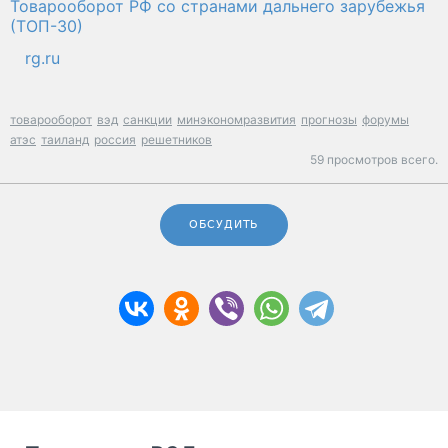
Товарооборот РФ со странами дальнего зарубежья
(ТОП-30)
rg.ru
товарооборот
вэд
санкции
минэкономразвития
прогнозы
форумы
атэс
таиланд
россия
решетников
59 просмотров всего.
ОБСУДИТЬ