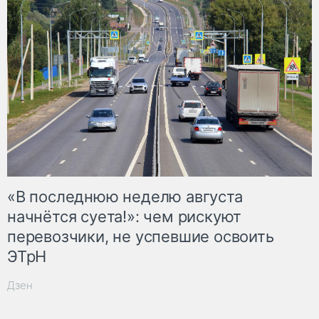
«В последнюю неделю августа
начнётся суета!»: чем рискуют
перевозчики, не успевшие освоить
ЭТрН
Дзен