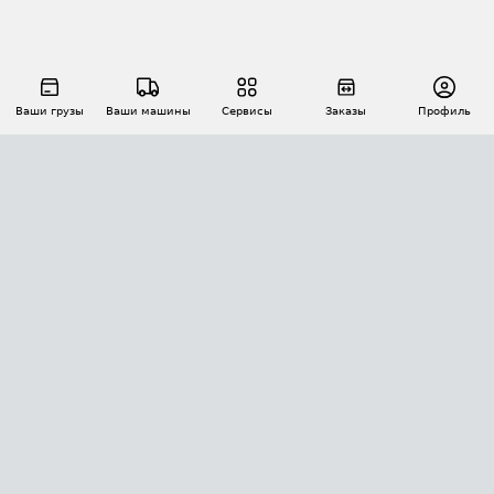
Ваши грузы
Ваши машины
Сервисы
Заказы
Профиль
АВТОМАТИЗАЦИЯ ПЕРЕВОЗОК
Площадки
Заказы
Торги
Тендеры
АТИ-Доки
GPS-мониторинг
АТИ Мессенджер
Цепочки грузов
API ATI.SU
ПОЛЕЗНОЕ
Расчет расстояний
БЕЗОПАСНОСТЬ
Академия ATI.SU
ATI.SU о безопасности
Звезды ATI.SU на вашем сайте
КОНТАКТЫ И ТАРИФЫ
Памятка по проверке контрагентов