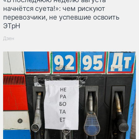
начнётся суета!»: чем рискуют
перевозчики, не успевшие освоить
ЭТрН
Дзен