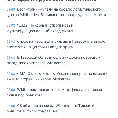
Беспилотники упали на кровлю логистического
09:49
центра Wildberries. Большинство товара удалось спасти
"Сады Придонья" строят новый
06.08
мультифункциональный склад сырья
Спрос на небольшие склады в Петербурге вырос
06.08
после атак на центры «Вайлдберриз»
В Тверской области обломки дрона повредили
06.08
фасад логокомплекса Wildberries
СМИ: Склады «Почты России» могут использовать
05.08
вместо сгоревших хабов Wildberries
Wildberries с опережением графика достраивает
05.08
склад под Минском
СК об атаке на склад Wildberries в Тульской
05.08
области: есть пострадавшие