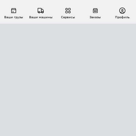
Ваши грузы
Ваши машины
Сервисы
Заказы
Профиль
АВТОМАТИЗАЦИЯ ПЕРЕВОЗОК
Площадки
Заказы
Торги
Тендеры
АТИ-Доки
GPS-мониторинг
АТИ Мессенджер
Цепочки грузов
API ATI.SU
ПОЛЕЗНОЕ
Расчет расстояний
БЕЗОПАСНОСТЬ
Академия ATI.SU
ATI.SU о безопасности
Звезды ATI.SU на вашем сайте
КОНТАКТЫ И ТАРИФЫ
Памятка по проверке контрагентов
Индекс ATI.SU FTL РФ
О системе ATI.SU
Светофор+
Средние ставки
ИНФОРМАЦИЯ
Контактная информация