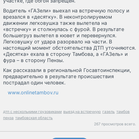
участке, где обгон запрещен.
Водитель «ГАЗели» выехал на встречную полосу и
врезался в «десятку». В неконтролируемом
движении легковушка также вылетела на
«встречку» и столкнулась с фурой. В результате
большегруз вылетел в кювет и перевернулся.
Легковушку от удара разорвало на части. В
настоящий момент обстоятельства ДТП уточняются.
«Десятка» ехала в сторону Тамбова, а «ГАЗель» и
фура – в сторону Пензы.
Как рассказали в региональной Госавтоинспекции,
предварительно в результате происшествия
пострадал один человек.
www.onlinetambov.ru
дтп с несколькими грузовиками
выезд на встречную
газель
тамбов
пенза
тамбовская область
267 просмотров всего.