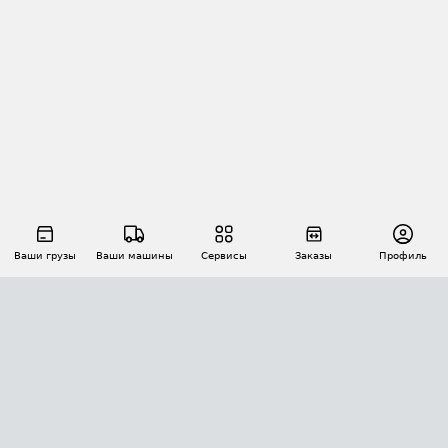
Ваши грузы
Ваши машины
Сервисы
Заказы
Профиль
АВТОМАТИЗАЦИЯ ПЕРЕВОЗОК
Площадки
Заказы
Торги
Тендеры
АТИ-Доки
GPS-мониторинг
АТИ Мессенджер
Цепочки грузов
API ATI.SU