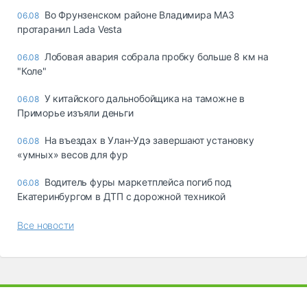
Во Фрунзенском районе Владимира МАЗ
06.08
протаранил Lada Vesta
Лобовая авария собрала пробку больше 8 км на
06.08
"Коле"
У китайского дальнобойщика на таможне в
06.08
Приморье изъяли деньги
Ha въeздax в Улaн-Удэ зaвepшaют ycтaнoвкy
06.08
«yмныx» вecoв для фyp
Водитель фуры маркетплейса погиб под
06.08
Екатеринбургом в ДТП с дорожной техникой
Все новости