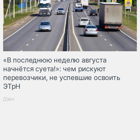
«В последнюю неделю августа
начнётся суета!»: чем рискуют
перевозчики, не успевшие освоить
ЭТрН
Дзен