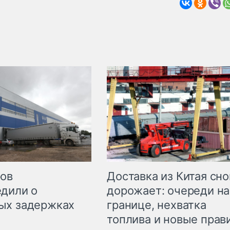
Доставка из Китая сно
ров
дорожает: очереди на
дили о
границе, нехватка
ых задержках
топлива и новые прав