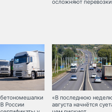
осложняют перевозки
 бетономешалки
«В последнюю недел
 В России
августа начнётся суета
 сертификаты у
чем рискуют