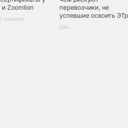
 и Zoomlion
перевозчики, не
успевшие освоить ЭТ
й транспорт
Дзен