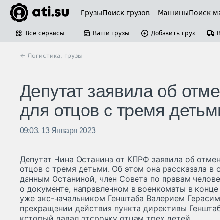
Грузы
Поиск грузов
Машины
Поиск м
Все сервисы
Ваши грузы
Добавить груз
← Логистика, грузы
Депутат заявила об отме
для отцов с тремя детьм
09:03, 13 Января 2023
Депутат Нина Останина от КПРФ заявила об отме
отцов с тремя детьми. Об этом она рассказала в 
данным Останиной, член Совета по правам челов
о документе, направленном в военкоматы в конце
уже экс-начальником Генштаба Валерием Герасим
прекращении действия пункта директивы Генштаба
который давал отсрочку отцам трех детей.