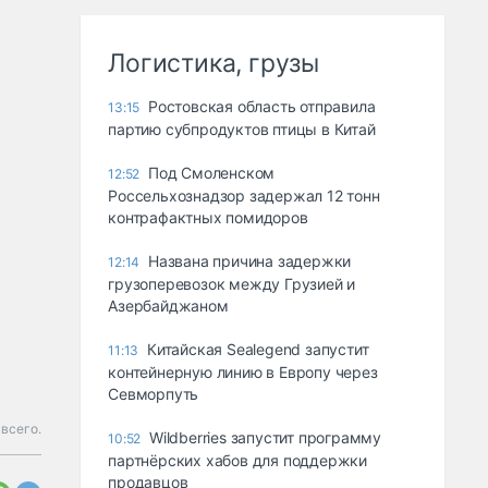
Логистика, грузы
Ростовская область отправила
13:15
партию субпродуктов птицы в Китай
Под Смоленском
12:52
Россельхознадзор задержал 12 тонн
контрафактных помидоров
Названа причина задержки
12:14
грузоперевозок между Грузией и
Азербайджаном
Китайская Sealegend запустит
11:13
контейнерную линию в Европу через
Севморпуть
всего.
Wildberries запустит программу
10:52
партнёрских хабов для поддержки
продавцов