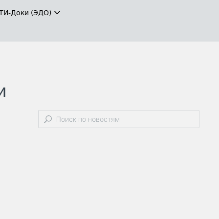
ТИ-Доки (ЭДО)
и