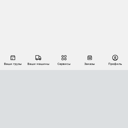
Ваши грузы
Ваши машины
Сервисы
Заказы
Профиль
АВТОМАТИЗАЦИЯ ПЕРЕВОЗОК
Площадки
Заказы
Торги
Тендеры
АТИ-Доки
GPS-мониторинг
АТИ Мессенджер
Цепочки грузов
API ATI.SU