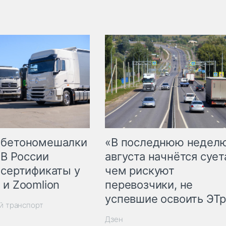
 бетономешалки
«В последнюю недел
 В России
августа начнётся суета
 сертификаты у
чем рискуют
 и Zoomlion
перевозчики, не
успевшие освоить ЭТ
й транспорт
Дзен