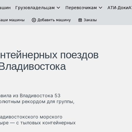
ашин
Грузовладельцам
Перевозчикам
АТИ-Доки
А
Ваши машины
Добавить машину
Заказы
онтейнерных поездов
 Владивостока
авила из Владивостока 53
солютным рекордом для группы,
ладивостокского морского
тыре — с тыловых контейнерных