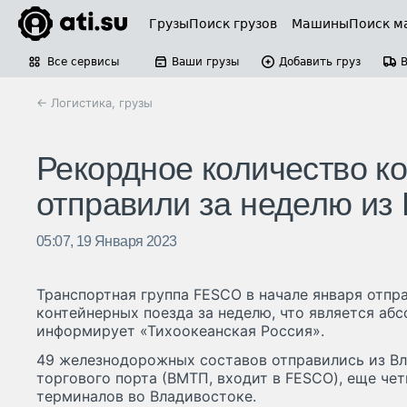
Грузы
Поиск грузов
Машины
Поиск м
Все сервисы
Ваши грузы
Добавить груз
← Логистика, грузы
Рекордное количество к
отправили за неделю из
05:07, 19 Января 2023
Транспортная группа FESCO в начале января отпр
контейнерных поезда за неделю, что является аб
информирует «Тихоокеанская Россия».
49 железнодорожных составов отправились из В
торгового порта (ВМТП, входит в FESCO), еще че
терминалов во Владивостоке.