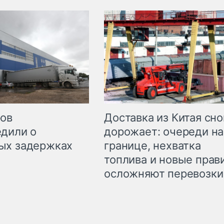
Доставка из Китая сно
ров
дорожает: очереди на
дили о
границе, нехватка
ых задержках
топлива и новые прав
осложняют перевозки