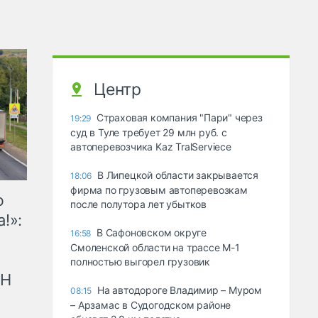
Центр
Страховая компания "Пари" через
19:29
суд в Туле требует 29 млн руб. с
автоперевозчика Kaz TralServiece
В Липецкой области закрывается
18:06
фирма по грузовым автоперевозкам
ю
после полутора лет убытков
!»:
В Сафоновском округе
16:58
Смоленской области на трассе М-1
полностью выгорел грузовик
рН
На автодороге Владимир – Муром
08:15
– Арзамас в Судогодском районе