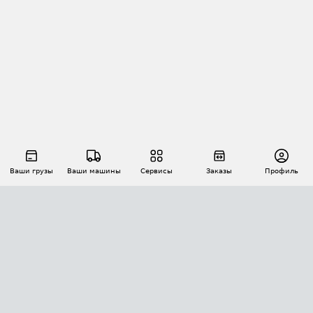
Ваши грузы
Ваши машины
Сервисы
Заказы
Профиль
АВТОМАТИЗАЦИЯ ПЕРЕВОЗОК
Площадки
Заказы
Торги
Тендеры
АТИ-Доки
GPS-мониторинг
АТИ Мессенджер
Цепочки грузов
API ATI.SU