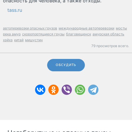
опасность для человека, а также отходы.
tass.ru
автоперевозки опасных грузов
международные автоперевозки
мосты
река амур
скоропортящиеся грузы
благовещенск
амурская область
хэйхэ
китай
мишустин
79 просмотров всего.
ОБСУДИТЬ