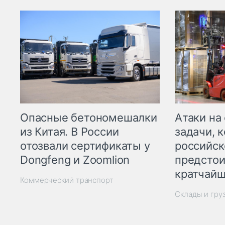
Опасные бетономешалки
Атаки на
из Китая. В России
задачи, 
отозвали сертификаты у
российск
Dongfeng и Zoomlion
предстои
кратчайш
Коммерческий транспорт
Склады и гру