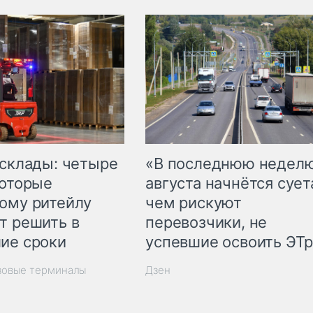
 склады: четыре
«В последнюю недел
которые
августа начнётся суета
ому ритейлу
чем рискуют
т решить в
перевозчики, не
ие сроки
успевшие освоить ЭТ
зовые терминалы
Дзен