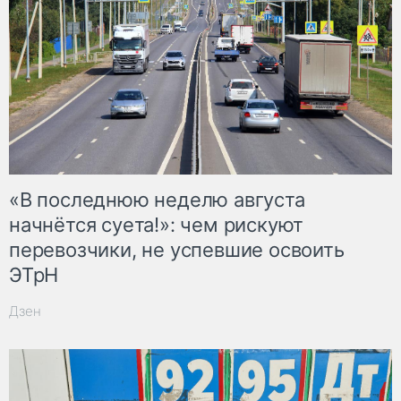
«В последнюю неделю августа
начнётся суета!»: чем рискуют
перевозчики, не успевшие освоить
ЭТрН
Дзен