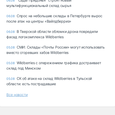
"Сады Придонья" строят новый
06.08
мультифункциональный склад сырья
Спрос на небольшие склады в Петербурге вырос
06.08
после атак на центры «Вайлдберриз»
В Тверской области обломки дрона повредили
06.08
фасад логокомплекса Wildberries
СМИ: Склады «Почты России» могут использовать
05.08
вместо сгоревших хабов Wildberries
Wildberries с опережением графика достраивает
05.08
склад под Минском
СК об атаке на склад Wildberries в Тульской
05.08
области: есть пострадавшие
Все новости