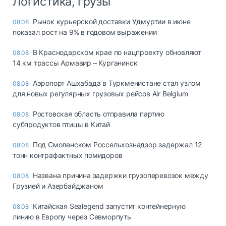
Логистика, грузы
Рынок курьерской доставки Удмуртии в июне
08.08
показал рост на 9% в годовом выражении
В Краснодарском крае по нацпроекту обновляют
08.08
14 км трассы Армавир – Курганинск
Аэропорт Ашхабада в Туркменистане стал узлом
08.08
для новых регулярных грузовых рейсов Air Belgium
Ростовская область отправила партию
08.08
субпродуктов птицы в Китай
Под Смоленском Россельхознадзор задержал 12
08.08
тонн контрафактных помидоров
Названа причина задержки грузоперевозок между
08.08
Грузией и Азербайджаном
Китайская Sealegend запустит контейнерную
08.08
линию в Европу через Севморпуть