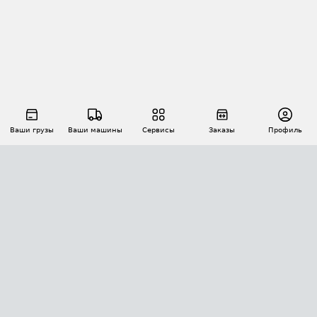
Ваши грузы
Ваши машины
Сервисы
Заказы
Профиль
АВТОМАТИЗАЦИЯ ПЕРЕВОЗОК
Площадки
Заказы
Торги
Тендеры
АТИ-Доки
GPS-мониторинг
АТИ Мессенджер
Цепочки грузов
API ATI.SU
ПОЛЕЗНОЕ