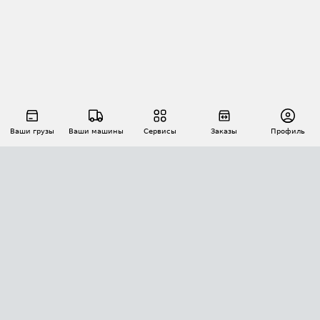
Ваши грузы
Ваши машины
Сервисы
Заказы
Профиль
АВТОМАТИЗАЦИЯ ПЕРЕВОЗОК
Площадки
Заказы
Торги
Тендеры
АТИ-Доки
GPS-мониторинг
АТИ Мессенджер
Цепочки грузов
API ATI.SU
ПОЛЕЗНОЕ