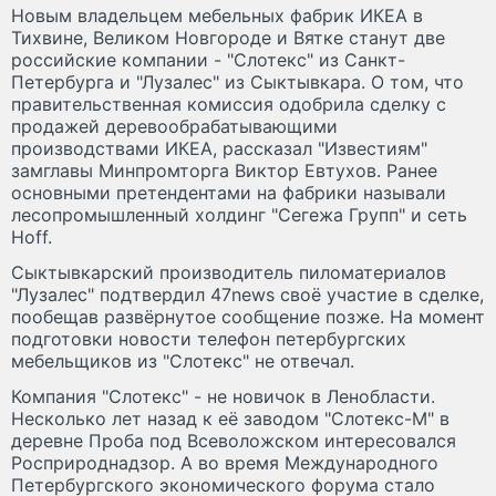
Новым владельцем мебельных фабрик ИКЕА в
Тихвине, Великом Новгороде и Вятке станут две
российские компании - "Слотекс" из Санкт-
Петербурга и "Лузалес" из Сыктывкара. О том, что
правительственная комиссия одобрила сделку с
продажей деревообрабатывающими
производствами ИКЕА, рассказал "Известиям"
замглавы Минпромторга Виктор Евтухов. Ранее
основными претендентами на фабрики называли
лесопромышленный холдинг "Сегежа Групп" и сеть
Hoff.
Сыктывкарский производитель пиломатериалов
"Лузалес" подтвердил 47news своё участие в сделке,
пообещав развёрнутое сообщение позже. На момент
подготовки новости телефон петербургских
мебельщиков из "Слотекс" не отвечал.
Компания "Слотекс" - не новичок в Ленобласти.
Несколько лет назад к её заводом "Слотекс-М" в
деревне Проба под Всеволожском интересовался
Росприроднадзор. А во время Международного
Петербургского экономического форума стало