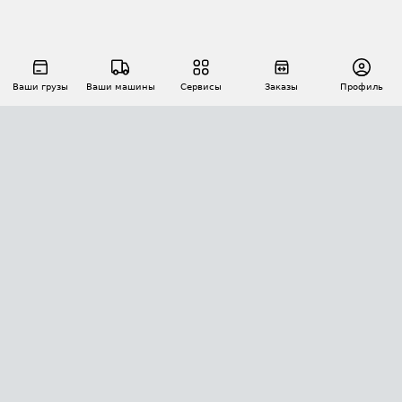
Ваши грузы
Ваши машины
Сервисы
Заказы
Профиль
АВТОМАТИЗАЦИЯ ПЕРЕВОЗОК
Площадки
Заказы
Торги
Тендеры
АТИ-Доки
GPS-мониторинг
АТИ Мессенджер
Цепочки грузов
API ATI.SU
ПОЛЕЗНОЕ
Расчет расстояний
БЕЗОПАСНОСТЬ
Академия ATI.SU
ATI.SU о безопасности
Звезды ATI.SU на вашем сайте
КОНТАКТЫ И ТАРИФЫ
Памятка по проверке контрагентов
Индекс ATI.SU FTL РФ