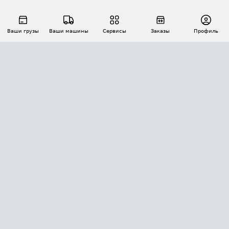
Ваши грузы
Ваши машины
Сервисы
Заказы
Профиль
АВТОМАТИЗАЦИЯ ПЕРЕВОЗОК
Площадки
Заказы
Торги
Тендеры
АТИ-Доки
GPS-мониторинг
АТИ Мессенджер
Цепочки грузов
API ATI.SU
ПОЛЕЗНОЕ
Расчет расстояний
БЕЗОПАСНОСТЬ
Академия ATI.SU
ATI.SU о безопасности
Звезды ATI.SU на вашем сайте
КОНТАКТЫ И ТАРИФЫ
Памятка по проверке контрагентов
Индекс ATI.SU FTL РФ
О системе ATI.SU
Светофор+
Средние ставки
ИНФОРМАЦИЯ