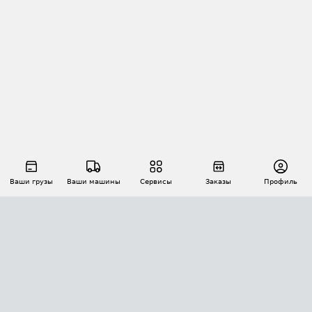
Ваши грузы
Ваши машины
Сервисы
Заказы
Профиль
АВТОМАТИЗАЦИЯ ПЕРЕВОЗОК
Площадки
Заказы
Торги
Тендеры
АТИ-Доки
GPS-мониторинг
АТИ Мессенджер
Цепочки грузов
API ATI.SU